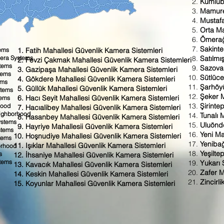
Kumlub
Mamure
Mustaf
Orta Ma
Ömerağ
Sakinte
tems
Fatih Mahallesi Güvenlik Kamera Sistemleri
mera Systems
Satılmı
Fevzi Çakmak Mahallesi Güvenlik Kamera Sistemleri
tems
Sazova
Gazipaşa Mahallesi Güvenlik Kamera Sistemleri
tems
Sütlüce
Gökdere Mahallesi Güvenlik Kamera Sistemleri
ems
Şarhöy
Güllük Mahallesi Güvenlik Kamera Sistemleri
stems
Şeker M
Hacı Seyit Mahallesi Güvenlik Kamera Sistemleri
tems
Şirinte
hood
Hacıalibey Mahallesi Güvenlik Kamera Sistemleri
eighborhood
Tunalı 
Hasanbey Mahallesi Güvenlik Kamera Sistemleri
ystems
Uluönd
Hayriye Mahallesii Güvenlik Kamera Sistemleri
stems
Yeni Ma
Hoşnudiye Mahallesi Güvenlik Kamera Sistemleri
tems
Yenibağ
Işıklar Mahallesi Güvenlik Kamera Sistemleri
orhood
Yeşilte
s
İhsaniye Mahallesi Güvenlik Kamera Sistemleri
stems
Yukarı 
Kavacık Mahallesi Güvenlik Kamera Sistemleri
Zafer M
Keskin Mahallesi Güvenlik Kamera Sistemleri
Zincirl
Koyunlar Mahallesi Güvenlik Kamera Sistemleri