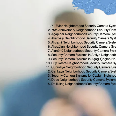
71 Evler Neighborhood Security Camera Sys
75th Anniversary Neighborhood Security Ca
Ağapınar Neighborhood Security Camera Sys
Akarbaşı Neighborhood Security Camera Sys
Akcami Neighborhood Security Camera Syst
Akçağlan Neighborhood Security Camera Sy
Alanönü Neighborhood Security Camera Sys
Security Camera Systems in Arifiye Neighbor
Security Camera Systems in Aşağı Çağlan N
Büyükdere Neighborhood Security Camera S
Cunudiye Neighborhood Security Camera Sy
Cankaya Neighborhood Security Camera Sys
Security Camera Systems for Çavlum Neighb
Dede Neighborhood Security Camera System
Deliklitaş Neighborhood Security Camera Sy