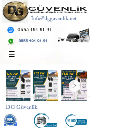
İ
nfo@dgguvenlik.net
0555 191 91 91
0555 191 91 91
DG Güvenlik