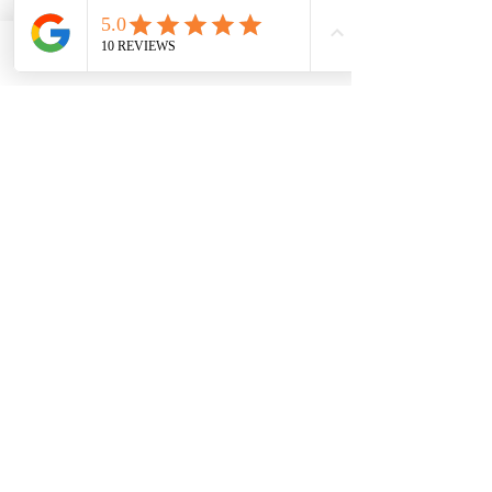
Phone
Email
DAHUA 4 LÜ İP SET
DAHUA 8 Lİ İP
SET
DAHUA 5 MP WİFİ KAMERA
DAHUA 5 MP WİFİ KAMERA