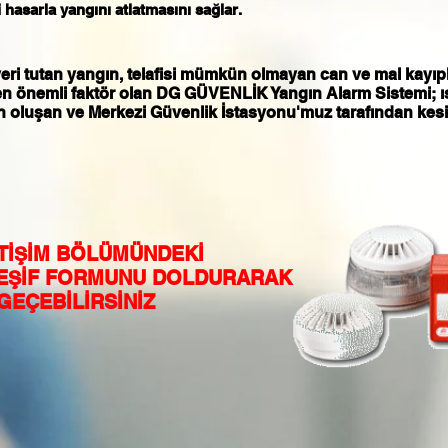
i hasarla yangını atlatmasını sağlar.
eri tutan yangın, telafisi mümkün olmayan can ve mal kayıpl
 en önemli faktör olan DG GÜVENLİK Yangın Alarm Sistemi; ı
n oluşan ve Merkezi Güvenlik İstasyonu'muz tarafından kesin
LETİŞİM BÖLÜMÜNDEKİ
EŞİF FORMUNU DOLDURARAK
 GEÇEBİLİRSİNİZ