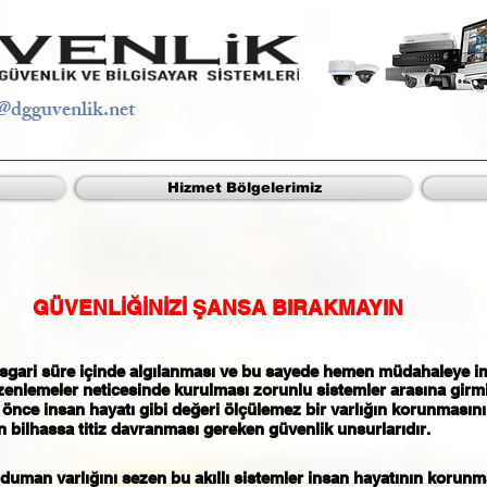
@dgguvenlik.net
Hizmet Bölgelerimiz
GÜVENLİĞİNİZİ ŞANSA BIRAKMAYIN
asgari süre içinde algılanması ve bu sayede hemen müdahaleye im
zenlemeler neticesinde kurulması zorunlu sistemler arasına girmişt
önce insan hayatı gibi değeri ölçülemez bir varlığın korunmasın
n bilhassa titiz davranması gereken güvenlik unsurlarıdır.
 ve duman varlığını sezen bu akıllı sistemler insan hayatının koru