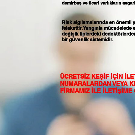
demirbaş ve ticari varlıkların asgar
Risk algılamalarında en önemli y
felakettir. Yangınla mücadelede
değişik tiplerdeki dedektörlerde
bir güvenlik sistemidir.
ÜCRETSİZ KEŞİF İÇİN İ
NUMARALARDAN VEYA K
FİRMAMIZ İLE İLETİŞİME