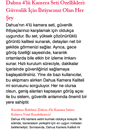
Dahua 4’lü Kamera Seti Özellikleri:
Güvenlik İçin İhtiyacınız Olan Her
Şey
Dahua’nın 4’lü kamera seti, güvenlik
ihtiyaçlarınızı karşılamak için oldukça
uygundur. Bu set, yüksek çözünürlüklü
görüntü kalitesi sunarak, detayları net bir
şekilde görmenizi sağlar. Ayrıca, gece
görüş özelliği sayesinde, karanlık
ortamlarda bile etkin bir izleme imkanı
sunar. Hızlı kurulum süreciyle, dakikalar
içerisinde güvenliğinizi sağlamaya
başlayabilirsiniz. Yine de bazı kullanıcılar,
bu ekipmanı alırken Dahua Kamera Kaliteli
mi sorusunu sorguluyor. Her ne olursa
olsun, geniş alanları kapsayan görüş açısı
ile bu sistem, güvenlik anlamında önemli bir
yere sahiptir.
Kurulum Rehberi: Dahua 4’lü Kamera Setini
Kolayca Nasıl Kurabilirsiniz?
Dahua 4’lü kamera setini kurmak oldukça kolaydır. İlk
adımda, kameraların yerleşimi için en uygun noktaları
belirlemeliyiz. Sonrasında, Dahua Kamera Kaliteli mi