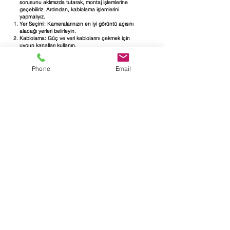
sorusunu aklımızda tutarak, montaj işlemlerine
geçebiliriz. Ardından, kablolama işlemlerini
yapmalıyız.
Yer Seçimi: Kameralarınızın en iyi görüntü açısını
alacağı yerleri belirleyin.
Kablolama: Güç ve veri kablolarını çekmek için
uygun kanalları kullanın.
Montaj: Kameraları duvara veya tavana güvenli bir
şekilde monte edin.
Test Etme: Sistemi çalıştırın ve görüntü kalitesini
Phone
Email
kontrol edin.
Bu adımları takip ederek, hem zaman kazanırız hem
de Dahua Kamera Kaliteli mi sorusunun yanıtını
kendimiz veririz. Unutmayın, her şeyin düzgün
çalıştığından emin olmak önemli. Eğer bu kurulumları
yaparsak, güvenliğimizi bir adım öteye taşıyabiliriz.
Dahua 4’lü Kamera Setinin Avantajları:
Güvenliğinizi Artırın
Dahua 4’lü kamera seti, güvenliğinizi artırmak için
birçok avantaj sunuyor. İlk olarak, yüksek görüntü
kalitesi ile her anı net bir şekilde kaydediyor. Dahua
Kamera Kaliteli mi sorusuna yanıt olarak, bu sistemin
sunduğu netlik ve detaylar kesinlikle etkileyici.
Ayrıca, uzaktan izleme imkanı sayesinde evinize her
an hâkim olabilirsiniz. Yüksek çözünürlüklü kayıtlarla
gece gündüz güvenliğinizi sağlıyor. Bu nedenle,
aileniz için en iyi koruma sağlamak adına tercih
edilebilir bir çözüm.
ESKİŞEHİR GÜVENLİK