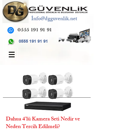
İ
nfo@dgguvenlik.net
0555 191 91 91
0555 191 91 91
Dahua 4’lü Kamera Seti Nedir ve
Neden Tercih Edilmeli?