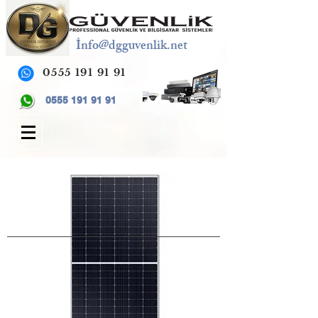
İ
nfo@dgguvenlik.net
0555 191 91 91
0555 191 91 91