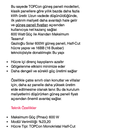
Bu sayede TOPCon güneş paneli modelleri,
klasik panellere göre yıllık bazda daha fazla
kWh üretir. Uzun vadede düşünüldüğünde,
ilk yatırım maliyeti daha avantajlı hale gelir
ve
güneş paneli fiyatları
açısından
kullanıcıya net kazanç sağlar.
600 Watt Güç ile Alandan Maksimum
Tasarruf
Gazioğlu Solar 600W güneş paneli, Half-Cut
hücre yapısı ve 16BB (16 Busbar)
teknolojisiyle donatılmıştır. Bu yapı
Hücre içi direnç kayıplarını azaltır
Gölgelenme etkisini minimize eder
Daha dengeli ve sürekli güç üretimi sağlar
Özellikle çatısı sınırlı olan konutlar ve villalar
için, daha az panelle daha yüksek üretim
elde edilmesine olanak tanır. Bu da kurulum
maliyetlerini düşürürken güneş paneli fiyatı
açısından önemli avantaj sağlar.
Teknik Özellikler
Maksimum Güç (Pmax): 600 W
Modül Verimliliği: %23,20
Hücre Tipi: TOPCon Monokristal Half-Cut