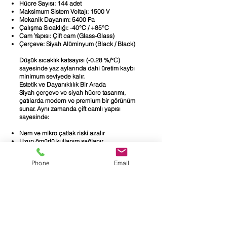
Hücre Sayısı: 144 adet
Maksimum Sistem Voltajı: 1500 V
Mekanik Dayanım: 5400 Pa
Çalışma Sıcaklığı: -40°C / +85°C
Cam Yapısı: Çift cam (Glass-Glass)
Çerçeve: Siyah Alüminyum (Black / Black)
Düşük sıcaklık katsayısı (-0.28 %/°C)
sayesinde yaz aylarında dahi üretim kaybı
minimum seviyede kalır.
Estetik ve Dayanıklılık Bir Arada
Siyah çerçeve ve siyah hücre tasarımı,
çatılarda modern ve premium bir görünüm
sunar. Aynı zamanda çift camlı yapısı
sayesinde:
Nem ve mikro çatlak riski azalır
Uzun ömürlü kullanım sağlanır
Zorlu hava koşullarına karşı ekstra
dayanıklılık sunar
Phone
Email
Bu özellikler, panelin uzun yıllar boyunca
stabil performans göstermesini sağlar ve
yatırımın geri dönüş süresini kısaltır.
Ticari ve endüstriyel çatı uygulamaları
Konut ve villa çatı sistemleri